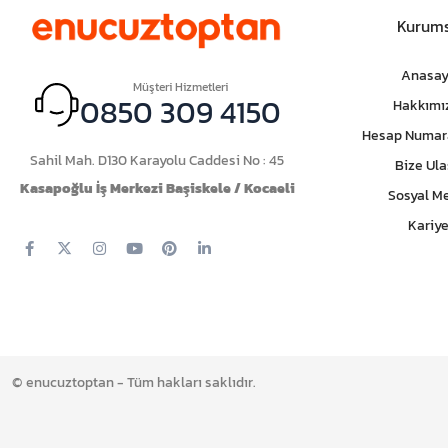
Kurums
Anasay
Müşteri Hizmetleri
0850 309 4150
Hakkımı
Hesap Numar
Sahil Mah. D130 Karayolu Caddesi No : 45
Bize Ula
Kasapoğlu İş Merkezi Başiskele / Kocaeli
Sosyal M
Kariye
© enucuztoptan - Tüm hakları saklıdır.