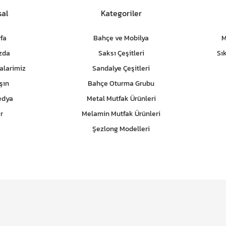
al
Kategoriler
fa
Bahçe ve Mobilya
M
zda
Saksı Çeşitleri
Sı
alarimiz
Sandalye Çeşitleri
şın
Bahçe Oturma Grubu
edya
Metal Mutfak Ürünleri
r
Melamin Mutfak Ürünleri
Şezlong Modelleri