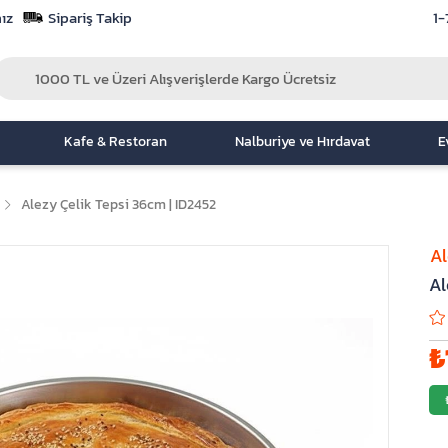
ız
Sipariş Takip
1-
Kafe & Restoran
Nalburiye ve Hırdavat
E
Alezy Çelik Tepsi 36cm | ID2452
A
Al
₺