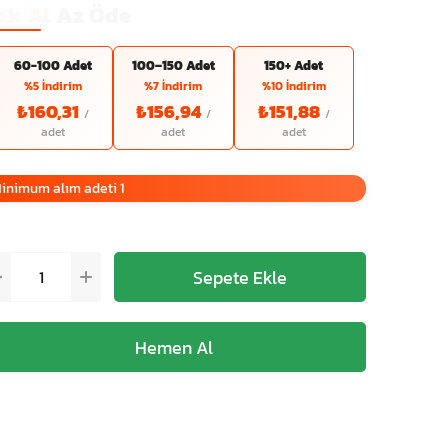
ok Al
Az Öde
60-100 Adet
100–150 Adet
150+ Adet
%5 İndirim
%7 İndirim
%10 İndirim
₺160,31
₺156,94
₺151,88
inimum alım adeti 1