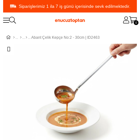
Siparişlerimiz 1 ila 7 iş günü içerisinde sevk edilmektedir.
0
Abant Çelik Kepçe No:2 - 30cm | ID2463