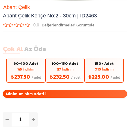
Abant Çelik
Abant Çelik Kepçe No:2 - 30cm | ID2463
0.0
Çok Al
Az Öde
60-100 Adet
100–150 Adet
150+ Adet
%5 İndirim
%7 İndirim
%10 İndirim
₺237,50
₺232,50
₺225,00
Minimum alım adeti 1