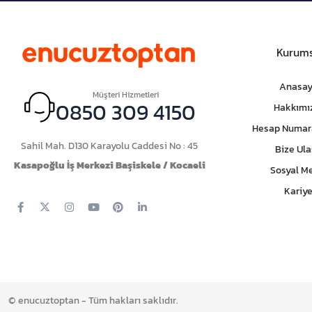
Kurums
Anasay
Müşteri Hizmetleri
0850 309 4150
Hakkımı
Hesap Numar
Sahil Mah. D130 Karayolu Caddesi No : 45
Bize Ula
Kasapoğlu İş Merkezi Başiskele / Kocaeli
Sosyal M
Kariye
© enucuztoptan - Tüm hakları saklıdır.