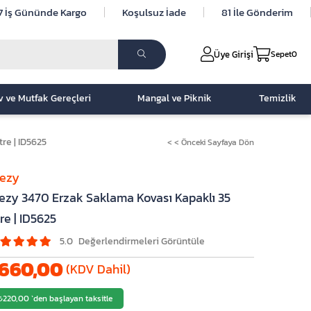
7 İş Gününde Kargo
Koşulsuz İade
81 İle Gönderim
Üye Girişi
Sepet
0
v ve Mutfak Gereçleri
Mangal ve Piknik
Temizlik
re | ID5625
< < Önceki Sayfaya Dön
lezy
ezy 3470 Erzak Saklama Kovası Kapaklı 35
tre | ID5625
5.0
660,00
(KDV Dahil)
₺220,00
`den başlayan taksitle