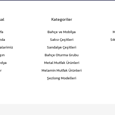
al
Kategoriler
fa
Bahçe ve Mobilya
M
zda
Saksı Çeşitleri
Sı
alarimiz
Sandalye Çeşitleri
şın
Bahçe Oturma Grubu
edya
Metal Mutfak Ürünleri
r
Melamin Mutfak Ürünleri
Şezlong Modelleri