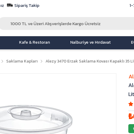
ız
Sipariş Takip
1-
Kafe & Restoran
Nalburiye ve Hırdavat
E
Saklama Kapları
Alezy 3470 Erzak Saklama Kovası Kapaklı 35 Lit
A
Al
Li
₺