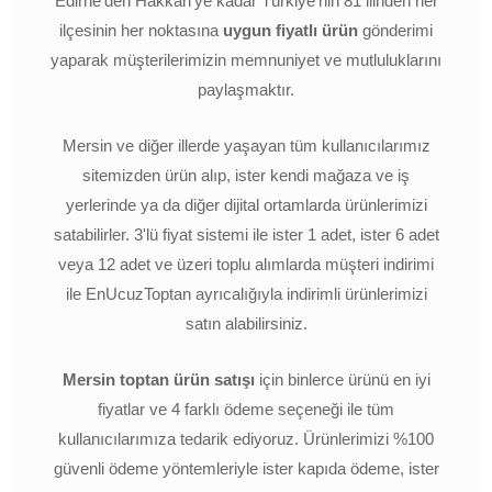
Edirne'den Hakkari'ye kadar Türkiye'nin 81 ilinden her
ilçesinin her noktasına
uygun fiyatlı ürün
gönderimi
yaparak müşterilerimizin memnuniyet ve mutluluklarını
paylaşmaktır.
Mersin ve diğer illerde yaşayan tüm kullanıcılarımız
sitemizden ürün alıp, ister kendi mağaza ve iş
yerlerinde ya da diğer dijital ortamlarda ürünlerimizi
satabilirler. 3'lü fiyat sistemi ile ister 1 adet, ister 6 adet
veya 12 adet ve üzeri toplu alımlarda müşteri indirimi
ile EnUcuzToptan ayrıcalığıyla indirimli ürünlerimizi
satın alabilirsiniz.
Mersin toptan ürün satışı
için binlerce ürünü en iyi
fiyatlar ve 4 farklı ödeme seçeneği ile tüm
kullanıcılarımıza tedarik ediyoruz. Ürünlerimizi %100
güvenli ödeme yöntemleriyle ister kapıda ödeme, ister