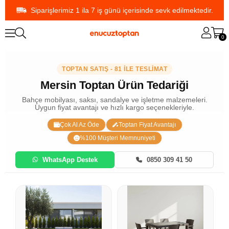
Siparişlerimiz 1 ila 7 iş günü içerisinde sevk edilmektedir.
0
TOPTAN SATIŞ - 81 İLE TESLİMAT
Mersin Toptan Ürün Tedariği
Bahçe mobilyası, saksı, sandalye ve işletme malzemeleri.
Uygun fiyat avantajı ve hızlı kargo seçenekleriyle.
Çok Al Az Öde
Toptan Fiyat Avantajı
%100 Müşteri Memnuniyeti
WhatsApp Destek
0850 309 41 50