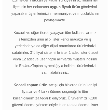
Edirne'den Hakkari'ye kadar Türkiye'nin 81 ilinden her
ilçesinin her noktasına
uygun fiyatlı ürün
gönderimi
yaparak müşterilerimizin memnuniyet ve mutluluklarını
paylaşmaktır.
Kocaeli ve diğer illerde yaşayan tüm kullanıcılarımız
sitemizden ürün alıp, ister kendi mağaza ve iş
yerlerinde ya da diğer dijital ortamlarda ürünlerimizi
satabilirler. 3'lü fiyat sistemi ile ister 1 adet, ister 6 adet
veya 12 adet ve üzeri toplu alımlarda müşteri indirimi
ile EnUcuzToptan ayrıcalığıyla indirimli ürünlerimizi
satın alabilirsiniz.
Kocaeli toptan ürün satışı
için binlerce ürünü en iyi
fiyatlar ve 4 farklı ödeme seçeneği ile tüm
kullanıcılarımıza tedarik ediyoruz. Ürünlerimizi %100
güvenli ödeme yöntemleriyle ister kapıda ödeme, ister