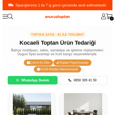
Siparişlerimiz 1 ila 7 iş günü içerisinde sevk edilmektedir.
0
TOPTAN SATIŞ - 81 İLE TESLİMAT
Kocaeli Toptan Ürün Tedariği
Bahçe mobilyası, saksı, sandalye ve işletme malzemeleri.
Uygun fiyat avantajı ve hızlı kargo seçenekleriyle.
Çok Al Az Öde
Toptan Fiyat Avantajı
%100 Müşteri Memnuniyeti
WhatsApp Destek
0850 309 41 50