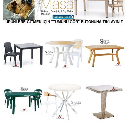
ÜRÜNLERE GİTMEK İÇİN "TÜMÜNÜ GÖR" BUTONUNA TIKLAYINIZ