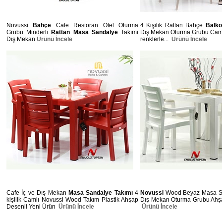
Novussi
Bahçe
Cafe Restoran Otel Oturma
4 Kişilik Rattan Bahçe
Balko
Grubu Minderli
Rattan Masa Sandalye
Takımı
Dış Mekan Oturma Grubu Cams
Dış Mekan
Ürünü İncele
renklerle...
Ürünü İncele
Cafe İç ve Dış Mekan
Masa Sandalye Takımı
4
Novussi
Wood Beyaz Masa San
kişilik Camlı Novussi Wood Takım Plastik Ahşap
Dış Mekan Oturma Grubu Ahş
Desenli Yeni Ürün
Ürünü İncele
Ürünü İncele