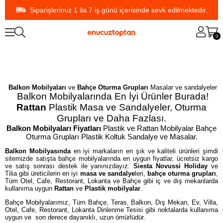
Siparişlerimiz 1 ila 7 iş günü içerisinde sevk edilmektedir.
0
Balkon Mobilyaları
ve
Bahçe Oturma Grupları
Masalar ve sandalyeler
Balkon Mobilyalarında En İyi Ürünler Burada!
Rattan
Plastik Masa ve Sandalyeler, Oturma
Grupları ve Daha Fazlası.
Balkon Mobilyaları Fiyatları
Plastik ve Rattan Mobilyalar Bahçe
Oturma Grupları Plastik Koltuk Sandalye ve Masalar.
Balkon Mobilyasında
en iyi markaların en şık ve kaliteli ürünleri şimdi
sitemizde satışta bahçe mobilyalarında en uygun fiyatlar, ücretsiz kargo
ve satış sonrası destek ile yanınızdayız.
Siesta
Novussi
Holiday
ve
Tilia gibi üreticilerin en iyi
masa ve sandalye
leri,
bahçe oturma grupları
,
Tüm Otel, Cafe, Restorant, Lokanta ve Bahçe gibi iç ve dış mekanlarda
kullanıma uygun
Rattan
ve
Plastik mobilyalar
.
Bahçe Mobilyalarımız, Tüm Bahçe, Teras, Balkon, Dış Mekan, Ev, Villa,
Otel, Cafe, Restorant, Lokanta Dinlenme Tesisi gibi noktalarda kullanıma
uygun ve son derece dayanıklı, uzun ömürlüdür.