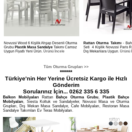
Novussi Wood 6 Kişilik Ahşap Desenli Oturma
Rattan Oturma Takımı
- Bah
Grubu
Plastik Masa Sandalye
Takımı Camsız
Seti 4 Kişilik Novussi Paris 
Uygun Fiyatlı Yeni Ürün.
Ürünü İncele
Dış Mekanlara Uygun.
Ürünü 
Tüm Oturma Grupları >>
******
Türkiye'nin Her Yerine Ücretsiz Kargo ile Hızlı
Gönderim
Sorularınız İçin... 0262 335 6 335
Balkon Mobilyaları
Rattan
Bahçe Oturma Grubu
,
Plastik Bahçe
Mobilyaları
, Siesta Koltuk ve Sandalyeler, Novussi Masa ve Oturma
Grupları, Dış Mekan Masa Sandalye, Cafe Mobilyaları, Restoran Masa
Sandalye Takımları Ev Teras Mobilyaları.