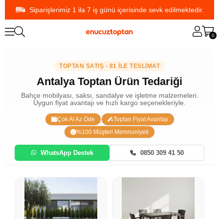
Siparişlerimiz 1 ila 7 iş günü içerisinde sevk edilmektedir.
0
TOPTAN SATIŞ - 81 İLE TESLİMAT
Antalya Toptan Ürün Tedariği
Bahçe mobilyası, saksı, sandalye ve işletme malzemeleri.
Uygun fiyat avantajı ve hızlı kargo seçenekleriyle.
Çok Al Az Öde
Toptan Fiyat Avantajı
%100 Müşteri Memnuniyeti
WhatsApp Destek
0850 309 41 50