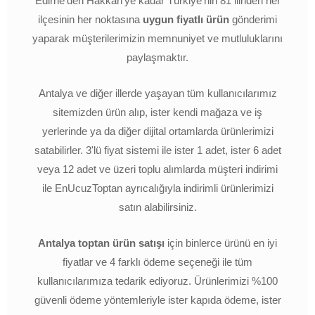
Edirne'den Hakkari'ye kadar Türkiye'nin 81 ilinden her
ilçesinin her noktasına
uygun fiyatlı ürün
gönderimi
yaparak müşterilerimizin memnuniyet ve mutluluklarını
paylaşmaktır.
Antalya ve diğer illerde yaşayan tüm kullanıcılarımız
sitemizden ürün alıp, ister kendi mağaza ve iş
yerlerinde ya da diğer dijital ortamlarda ürünlerimizi
satabilirler. 3'lü fiyat sistemi ile ister 1 adet, ister 6 adet
veya 12 adet ve üzeri toplu alımlarda müşteri indirimi
ile EnUcuzToptan ayrıcalığıyla indirimli ürünlerimizi
satın alabilirsiniz.
Antalya toptan ürün satışı
için binlerce ürünü en iyi
fiyatlar ve 4 farklı ödeme seçeneği ile tüm
kullanıcılarımıza tedarik ediyoruz. Ürünlerimizi %100
güvenli ödeme yöntemleriyle ister kapıda ödeme, ister