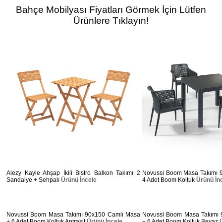
Bahçe Mobilyası Fiyatları
Görmek İçin Lütfen
Ürünlere Tıklayın!
Alezy Kayle Ahşap İkili Bistro Balkon Takımı 2
Novussi Boom Masa Takımı 
Sandalye + Sehpalı
Ürünü İncele
4 Adet Boom Koltuk
Ürünü İn
Novussi Boom Masa Takımı 90x150 Camlı Masa
Novussi Boom Masa Takımı 
+ 6 Adet Boom Koltuk Antrasit
Ürünü İncele
+ 6 Adet Boom Koltuk Beyaz