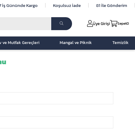
7 İş Gününde Kargo
Koşulsuz İade
81 İle Gönderim
Üye Girişi
Sepet
0
v ve Mutfak Gereçleri
Mangal ve Piknik
Temizlik
mu