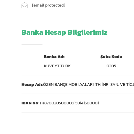
[email protected]
Banka Hesap Bilgilerimiz
Banka Adı
Şube Kodu
KUVEYT TÜRK
0205
Hesap Adı
:
ÖZEN BAHÇE MOBİLYALARI İTH. İHR. SAN. VE TİC.L
IBAN No
:
TR870020500009159141500001