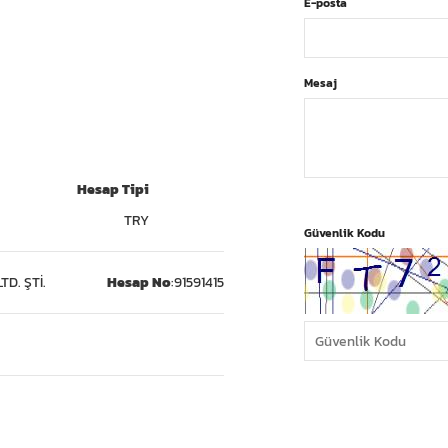
E-posta
Mesaj
Hesap Tipi
TRY
Güvenlik Kodu
TD. ŞTİ.
Hesap No
:
91591415