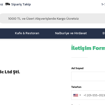
ız
Sipariş Takip
1-
Kafe & Restoran
Nalburiye ve Hırdavat
E
İletişim For
Ad Soyad
c Ltd Şti.
Telefon