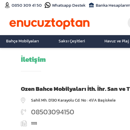
0850 309 41 50
Whatsapp Destek
Banka Hesaplarım
Bahçe Mobilyaları
Saksı Çeşitleri
Havuz ve Plaj
İletişim
Ozen Bahce Mobilyaları İth. İhr. San ve Ti
Sahil Mh. D130 Karayolu Cd. No : 41/A Başiskele
08503094150
11111